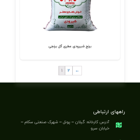
برنج شیرودی عطری گل برنجی
1
2
←
راههای ارتباطی
آدرس کارخانه: گیلان – پونل – شهرک صنعتی سکام –
خیابان سرو