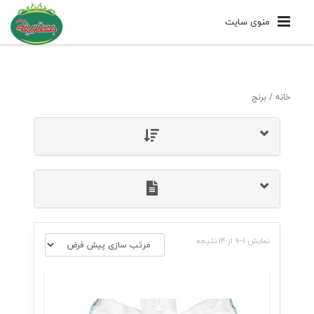
منوی سایت
خانه
/ برنج
نمایش 1–9 از 14 نتیجه