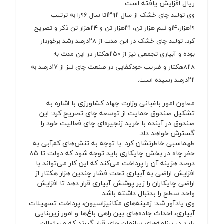
ریال افزایش یافته است.
وی تولید چای خشک از سال ۱۳۹۲تا سال ۹۶را به ترتیب
۱۹هزار،۱۴و نیم هزار تن، ۳۱هزار تن و ۲۴هزار تن ذکر و تصریح
کرد: تولید چای خشک در این مدت از ۲۸درصد رشد برخوردار
بوده و آبیاری تجمعی نیز از ۲۵۰هکتار در این مدت به
۸۲۸هکتار و ضریب خودکفایی در صنعت چای نیز از ۱۷درصد به
۲۲درصد رسیده است.
معاون امور باغبانی وزارت جهاد کشاورزی با اشاره به
تشکیل صندوق حمایت از توسعه چای تصریح کرد: این
صندوق در آینده با خرید زنجیره‌ای چای فعالیت خود را
گسترش خواهد داد.
طهماسبی خاطرنشان کرد: با توجه به تنش‌های کم‌آبی به
حفر چاه در بخش چایکاری باید توجه شود که دولت تا ۸۵
درصد هزینه آن را پرداخت می‌کند که این کار می‌تواند با
افزایش اراضی به آبیاری تحت فشار چندین هزار هکتار از
اراضی چایکاران را زیر پوشش آبیاری قرار دهد تا افزایش
واحد سطح را بدنبال داشته باشد.
وی یادآور شد: زمینه‌های مکانیزاسیون، پرداخت تسهیلات
آبیاری، احداث جاده‌های بین راهی باغ‌ها و امور زیربنایی
باید در برنامه‌های سازمان چای قرار گیرند که مسئولان