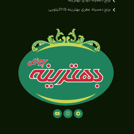
برنج دمسیاه دودی بهترینه
برنج دمسیاه عطری بهترینه ۲/۵کیلویی