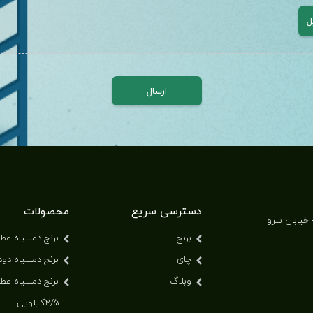
دسترسی سریع
محصولات
خیابان سرو
برنج
برنج دمسیاه عط
چای
برنج دمسیاه دود
وبلاگ
برنج دمسیاه عط
۲/۵کیلویی