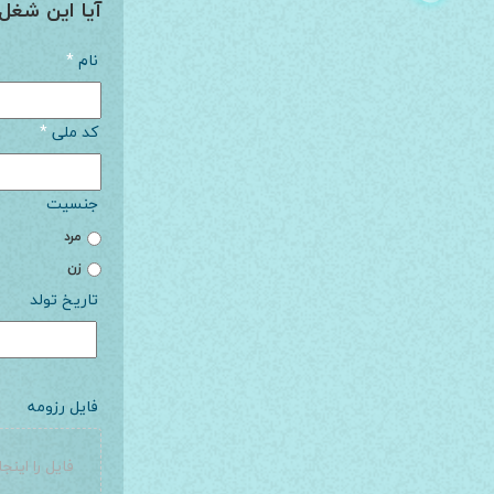
آیا این شغل 
نام
*
کد ملی
*
جنسيت
مرد
زن
تاريخ تولد
فایل رزومه
فایل را اینجا